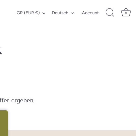
Währung
Sprache
GR (EUR €)
Deutsch
Account
0
k
ffer ergeben.