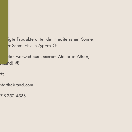
fertigte Produkte unter der mediterranen Sonne.
ischer Schmuck aus Zypern 🍋
rsenden weltweit aus unserem Atelier in Athen,
enland! 🌍
t:
isterthebrand.com
57 9250 4383