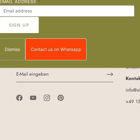
EMAIL ADDRESS
*
Join the Sisterhood
Sister
Melden Sie sich für unseren Newsletter an und
Handge
erhalten Sie 5 € Rabatt auf Ihre erste
Griech
Dismiss
Contact us on Whatsapp
en
Bestellung, wenn Sie 30 € ausgeben.
Wir ve
Griech
Kontak
info@s
+49 1