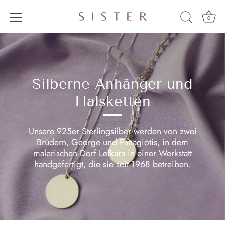
0
Direkt
zum
Inhalt
Silberne Anhänger und
Halsketten
Unsere 925er Sterlingsilber werden
von zwei
Brüdern, George und Panagiotis, in dem
malerischen Dorf Lefkara in einer Werkstatt
handgefertigt, die sie seit 1968 betreiben.