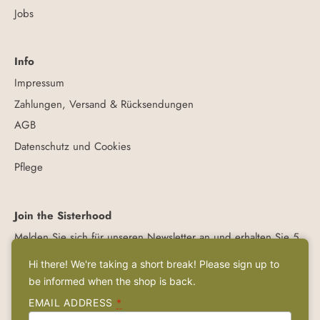
Jobs
Info
Impressum
Zahlungen, Versand & Rücksendungen
AGB
Datenschutz und Cookies
Pflege
Join the Sisterhood
Melden Sie sich für unseren Newsletter an und erhalten Sie 5
€ Rabatt auf Ihre erste Bestellung, wenn Sie 30 € ausgeben.
Hi there! We're taking a short break! Please sign up to
be informed when the shop is back.
EMAIL ADDRESS
*